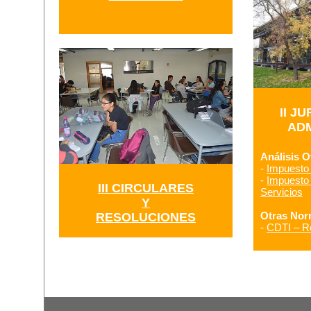
II J
ADM
Análisis Of
-
Impuesto 
-
Impuesto 
III CIRCULARES
Servicios
Y
Otras Norm
RESOLUCIONES
-
CDTI – Re