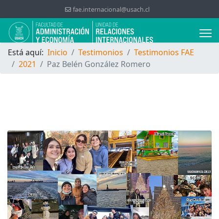
fae.internacional@usach.cl
Está aquí:
Inicio
Testimonios
Testimonios FAE
2021
Paz Belén González Romero