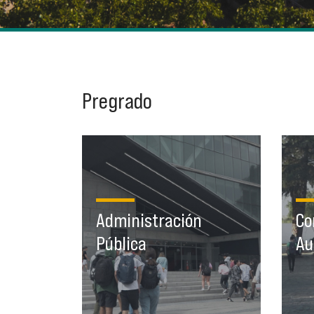
Pregrado
Administración
Pública
Administración
Co
Ingreso PAES
Pública
Au
Prosecución de Estudios
P