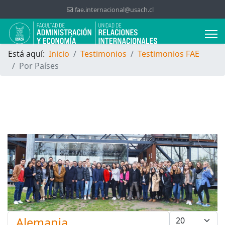
fae.internacional@usach.cl
Está aquí:
Inicio
Testimonios
Testimonios FAE
Por Países
Cantidad a mo
Alemania