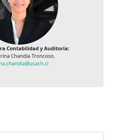
era Contabilidad y Auditoría:
arina Chandia Troncoso.
ina.chandia@usach.cl