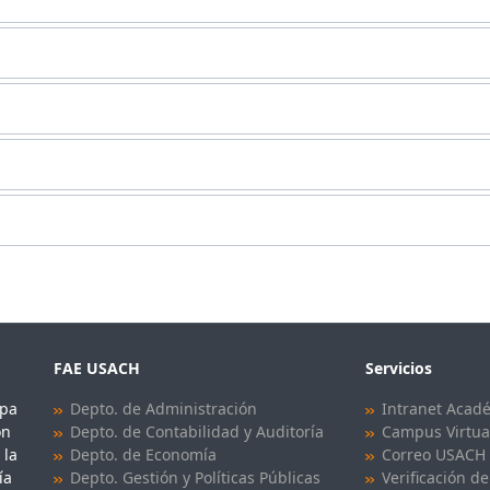
FAE USACH
Servicios
upa
Depto. de Administración
Intranet Acad
ón
Depto. de Contabilidad y Auditoría
Campus Virtua
 la
Depto. de Economía
Correo USACH
ía
Depto. Gestión y Políticas Públicas
Verificación de