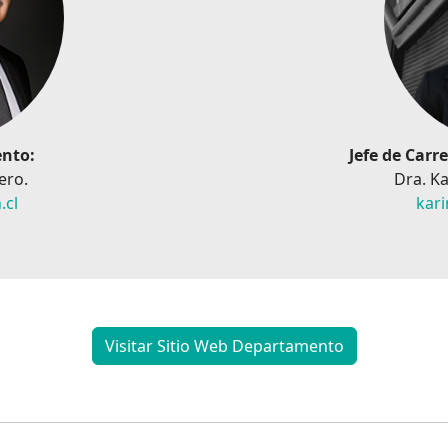
ento:
Jefe de Carr
ero.
Dra. K
.cl
kar
Visitar Sitio Web Departamento