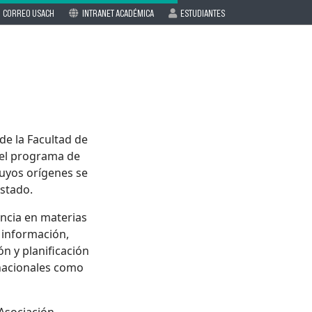
CORREO USACH
INTRANET ACADÉMICA
ESTUDIANTES
Académicos/as
Investigación
Vinculación
de la Facultad de
 el programa de
cuyos orígenes se
Estado.
encia en materias
e información,
ón y planificación
 nacionales como