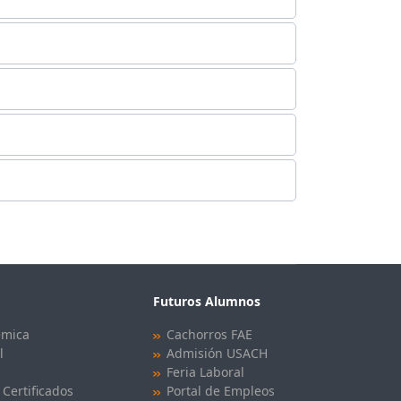
Futuros Alumnos
émica
Cachorros FAE
l
Admisión USACH
Feria Laboral
 Certificados
Portal de Empleos