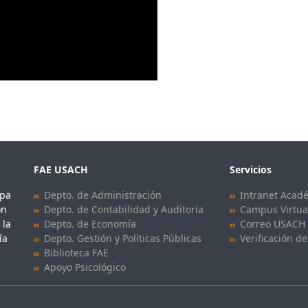
FAE USACH
Servicios
upa
Depto. de Administración
Intranet Acad
ón
Depto. de Contabilidad y Auditoría
Campus Virtua
 la
Depto. de Economía
Correo USACH
ía
Depto. Gestión y Políticas Públicas
Verificación de
Biblioteca FAE
Apoyo Psicológico