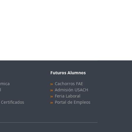
Futuros Alumnos
émica
Cachorros FAE
l
Admisión USACH
Feria Laboral
 Certificados
Portal de Empleos