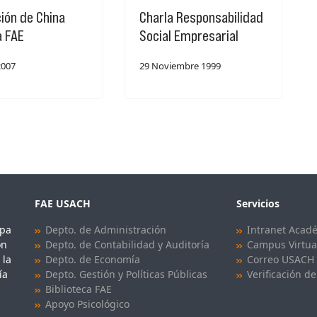
ión de China
Charla Responsabilidad
a FAE
Social Empresarial
2007
29 Noviembre 1999
FAE USACH
Servicios
upa
Depto. de Administración
Intranet Acad
ón
Depto. de Contabilidad y Auditoría
Campus Virtua
 la
Depto. de Economía
Correo USACH
ía
Depto. Gestión y Políticas Públicas
Verificación de
Biblioteca FAE
Apoyo Psicológico