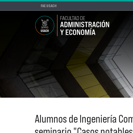
FAE USACH
Alumnos de Ingeniería Come
seminario "Casos notables