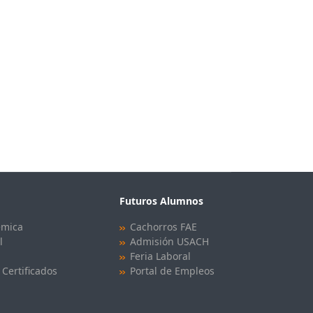
Futuros Alumnos
émica
Cachorros FAE
l
Admisión USACH
Feria Laboral
 Certificados
Portal de Empleos