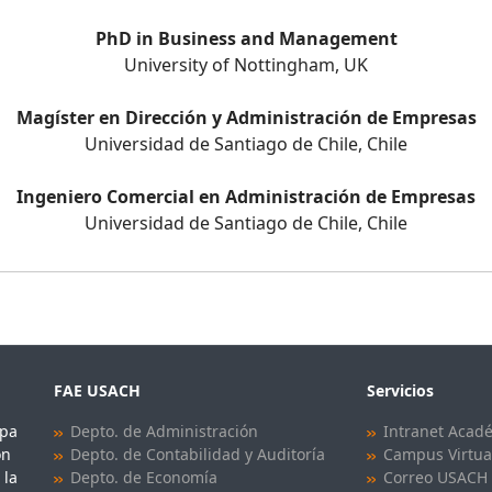
PhD in Business and Management
University of Nottingham, UK
Magíster en Dirección y Administración de Empresas
Universidad de Santiago de Chile, Chile
Ingeniero Comercial en Administración de Empresas
Universidad de Santiago de Chile, Chile
FAE USACH
Servicios
upa
Depto. de Administración
Intranet Acad
ón
Depto. de Contabilidad y Auditoría
Campus Virtua
 la
Depto. de Economía
Correo USACH