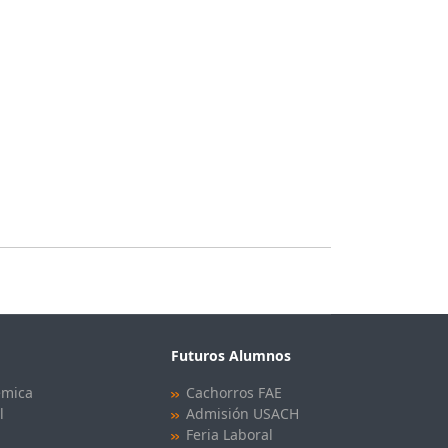
Futuros Alumnos
émica
Cachorros FAE
l
Admisión USACH
Feria Laboral