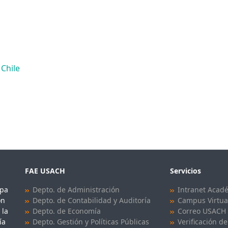
 Chile
FAE USACH
Servicios
upa
Depto. de Administración
Intranet Acad
ón
Depto. de Contabilidad y Auditoría
Campus Virtua
 la
Depto. de Economía
Correo USACH
ía
Depto. Gestión y Políticas Públicas
Verificación de