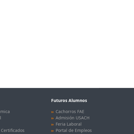
Futuros Alumnos
émica
Cachorros FAE
l
Admisión USACH
Feria Laboral
 Certificados
Portal de Empleos