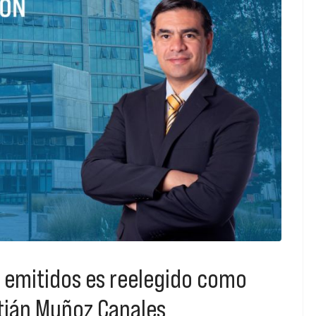
s emitidos es reelegido como
istián Muñoz Canales