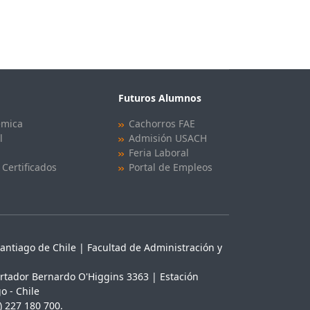
Futuros Alumnos
émica
Cachorros FAE
l
Admisión USACH
Feria Laboral
 Certificados
Portal de Empleos
antiago de Chile | Facultad de Administración y
rtador Bernardo O'Higgins 3363 | Estación
o - Chile
) 227 180 700.