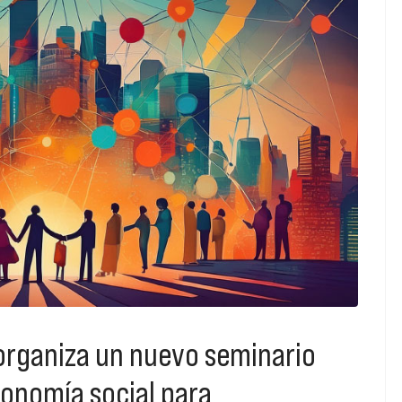
organiza un nuevo seminario
onomía social para