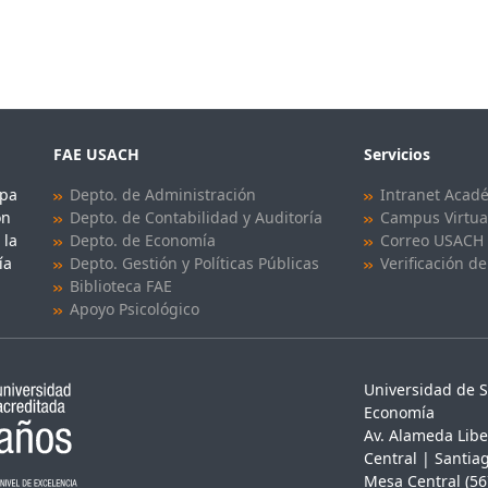
FAE USACH
Servicios
upa
Depto. de Administración
Intranet Acad
ón
Depto. de Contabilidad y Auditoría
Campus Virtua
 la
Depto. de Economía
Correo USACH
ía
Depto. Gestión y Políticas Públicas
Verificación de
Biblioteca FAE
Apoyo Psicológico
Universidad de S
Economía
Av. Alameda Libe
Central | Santiag
Mesa Central (56