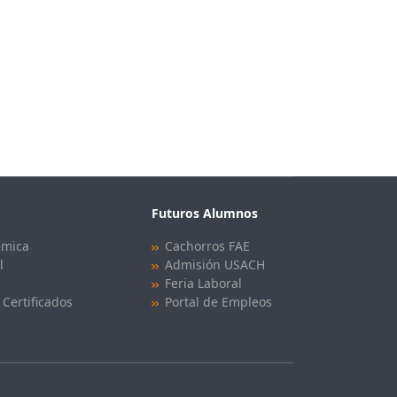
Futuros Alumnos
émica
Cachorros FAE
l
Admisión USACH
Feria Laboral
 Certificados
Portal de Empleos