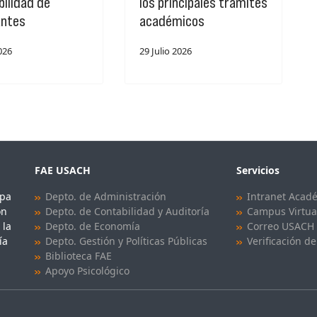
ilidad de
los principales trámites
antes
académicos
2026
29 Julio 2026
FAE USACH
Servicios
upa
Depto. de Administración
Intranet Acad
ón
Depto. de Contabilidad y Auditoría
Campus Virtua
 la
Depto. de Economía
Correo USACH
ía
Depto. Gestión y Políticas Públicas
Verificación de
Biblioteca FAE
Apoyo Psicológico