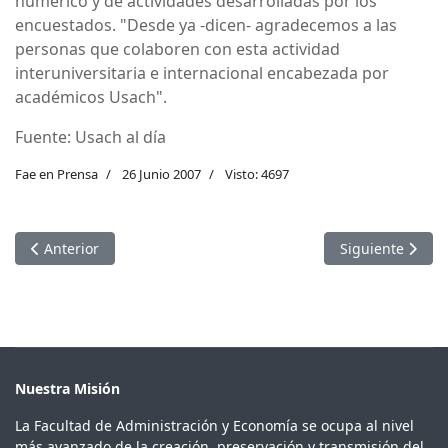
numérico y de actividades desarrolladas por los
encuestados. "Desde ya -dicen- agradecemos a las
personas que colaboren con esta actividad
interuniversitaria e internacional encabezada por
académicos Usach".
Fuente: Usach al día
Fae en Prensa
26 Junio 2007
Visto: 4697
Artículo anterior: Superávit estructural y evolución económica
Artículo siguien
Anterior
Siguiente
Nuestra Misión
La Facultad de Administración y Economía se ocupa al nivel
más avanzado de la creación, preservación y transmisión del