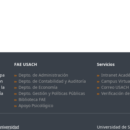
FAE USACH
Servicios
upa
Depto. de Administración
Intranet Acad
ón
Depto. de Contabilidad y Auditoría
Campus Virtua
 la
Depto. de Economía
Correo USACH
ía
Depto. Gestión y Políticas Públicas
Verificación de
Biblioteca FAE
Apoyo Psicológico
Universidad de S