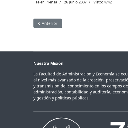
Fae en Prensa
26 Junio 2007
Visto: 4742
Artículo anterior: PYMEs y Robin Hood
Anterior
Nuestra Misión
La Facultad de Administración y Economía se oc
al nivel más avanzado de la creación, preservaci
y transmisión del conocimiento en los campos de
administración, contabilidad y auditoría, econom
y gestión y políticas públicas.