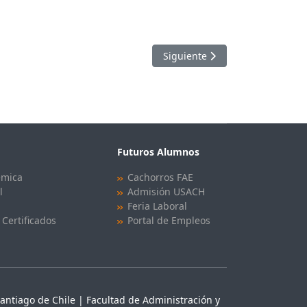
Artículo siguiente: Investigaci
Siguiente
Futuros Alumnos
émica
Cachorros FAE
l
Admisión USACH
Feria Laboral
 Certificados
Portal de Empleos
antiago de Chile | Facultad de Administración y