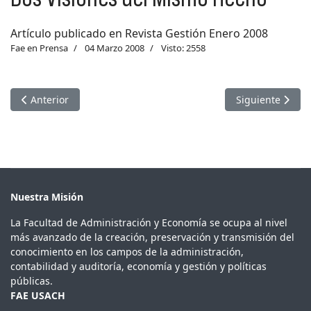
Artículo publicado en Revista Gestión Enero 2008
Fae en Prensa
04 Marzo 2008
Visto: 2558
Artículo anterior: Académico publica en expansiva.cl incidenc
Artículo siguien
Anterior
Siguiente
Nuestra Misión
La Facultad de Administración y Economía se ocupa al nivel
más avanzado de la creación, preservación y transmisión del
conocimiento en los campos de la administración,
contabilidad y auditoría, economía y gestión y políticas
públicas.
FAE USACH