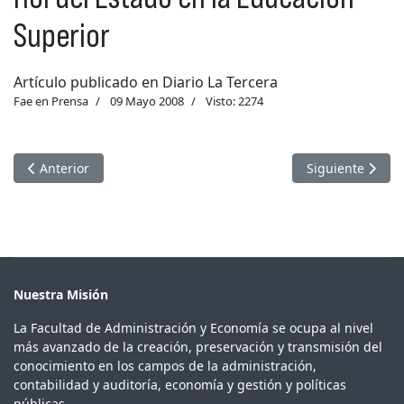
Superior
Artículo publicado en Diario La Tercera
Fae en Prensa
09 Mayo 2008
Visto: 2274
Artículo anterior: Inflación de Alimentos y el Central
Artículo siguien
Anterior
Siguiente
Nuestra Misión
La Facultad de Administración y Economía se ocupa al nivel
más avanzado de la creación, preservación y transmisión del
conocimiento en los campos de la administración,
contabilidad y auditoría, economía y gestión y políticas
públicas.