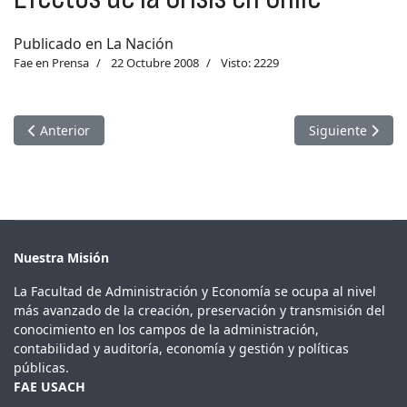
Publicado en La Nación
Fae en Prensa
22 Octubre 2008
Visto: 2229
Artículo anterior: Economía chilena en 2009
Artículo siguien
Anterior
Siguiente
Nuestra Misión
La Facultad de Administración y Economía se ocupa al nivel
más avanzado de la creación, preservación y transmisión del
conocimiento en los campos de la administración,
contabilidad y auditoría, economía y gestión y políticas
públicas.
FAE USACH