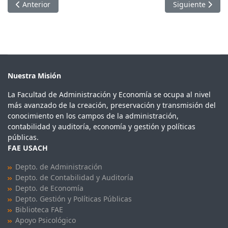
Artículo anterior: Radio Agricultura: Entrevista Víctor Salas
Artículo siguien
Anterior
Siguiente
Nuestra Misión
La Facultad de Administración y Economía se ocupa al nivel
más avanzado de la creación, preservación y transmisión del
conocimiento en los campos de la administración,
contabilidad y auditoría, economía y gestión y políticas
públicas.
FAE USACH
Depto. de Administración
Depto. de Contabilidad y Auditoría
Depto. de Economía
Depto. Gestión y Políticas Públicas
Biblioteca FAE
Apoyo Psicológico