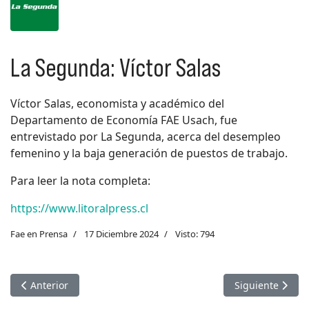
La Segunda: Víctor Salas
Víctor Salas, economista y académico del
Departamento de Economía FAE Usach, fue
entrevistado por La Segunda, acerca del desempleo
femenino y la baja generación de puestos de trabajo.
Para leer la nota completa:
https://www.litoralpress.cl
Fae en Prensa
17 Diciembre 2024
Visto: 794
Artículo anterior: Canal 13: Marcela Vera
Artículo siguien
Anterior
Siguiente