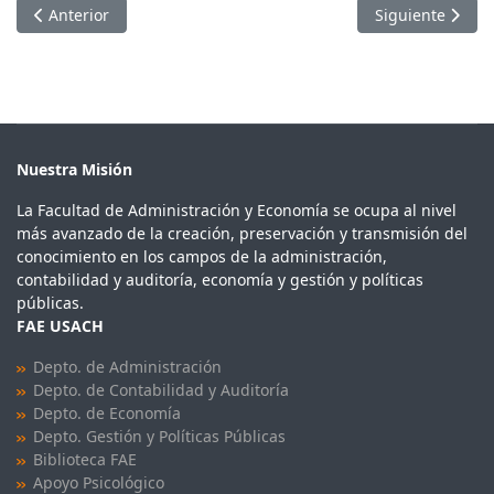
Artículo anterior: Radio Bío Bío: Rodrigo Caputo
Artículo siguien
Anterior
Siguiente
Nuestra Misión
La Facultad de Administración y Economía se ocupa al nivel
más avanzado de la creación, preservación y transmisión del
conocimiento en los campos de la administración,
contabilidad y auditoría, economía y gestión y políticas
públicas.
FAE USACH
Depto. de Administración
Depto. de Contabilidad y Auditoría
Depto. de Economía
Depto. Gestión y Políticas Públicas
Biblioteca FAE
Apoyo Psicológico