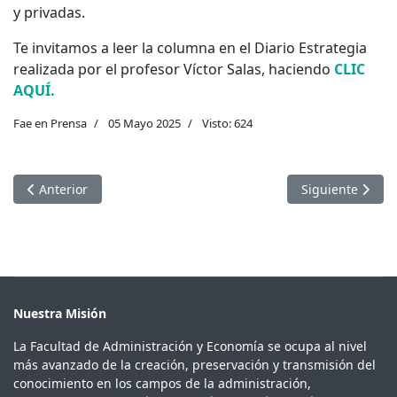
y privadas.
Te invitamos a leer la columna en el Diario Estrategia
realizada por el profesor Víctor Salas, haciendo
CLIC
AQUÍ.
Fae en Prensa
05 Mayo 2025
Visto: 624
Artículo anterior: Radio Bio Bío Online: Rodrigo Caputo
Artículo siguien
Anterior
Siguiente
Nuestra Misión
La Facultad de Administración y Economía se ocupa al nivel
más avanzado de la creación, preservación y transmisión del
conocimiento en los campos de la administración,