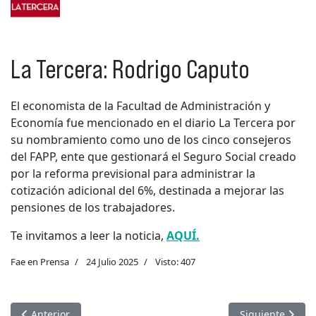
La Tercera: Rodrigo Caputo
El economista de la Facultad de Administración y
Economía fue mencionado en el diario La Tercera por
su nombramiento como uno de los cinco consejeros
del FAPP, ente que gestionará el Seguro Social creado
por la reforma previsional para administrar la
cotización adicional del 6%, destinada a mejorar las
pensiones de los trabajadores.
Te invitamos a leer la noticia,
AQUÍ.
Fae en Prensa
24 Julio 2025
Visto: 407
Artículo anterior: Deutsche Welle: Rodrigo Caputo
Artículo siguien
Anterior
Siguiente