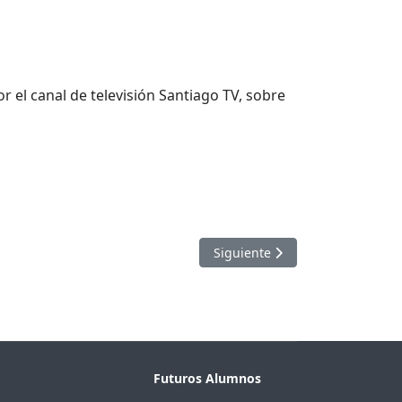
r el canal de televisión Santiago TV, sobre
Artículo siguiente: Mega: Emili
Siguiente
Futuros Alumnos