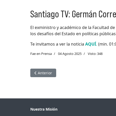
Santiago TV: Germán Corr
El exministro y académico de la Facultad de
los desafíos del Estado en políticas públicas
Te invitamos a ver la noticia
AQUÍ
.
(min. 01:
Fae en Prensa
04 Agosto 2025
Visto: 348
Artículo anterior: Publimetro: Marcela Vera
Anterior
Nuestra Misión