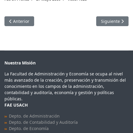
Artículo anterior: Promueven ingreso de pobres al sistema fin
Artículo siguie
Anterior
Siguiente
Nuestra Misión
La Facultad de Administración y Economía se ocupa al nivel
más avanzado de la creación, preservación y transmisión del
conocimiento en los campos de la administración,
contabilidad y auditoría, economía y gestión y políticas
públicas.
FAE USACH
Depto. de Administración
Depto. de Contabilidad y Auditoría
Depto. de Economía