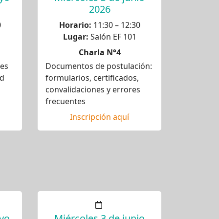
2026
0
Horario:
11:30 – 12:30
Lugar:
Salón EF 101
Charla N°4
des
Documentos de postulación:
ad
formularios, certificados,
convalidaciones y errores
frecuentes
Inscripción aquí
yo
Miércoles 3 de junio