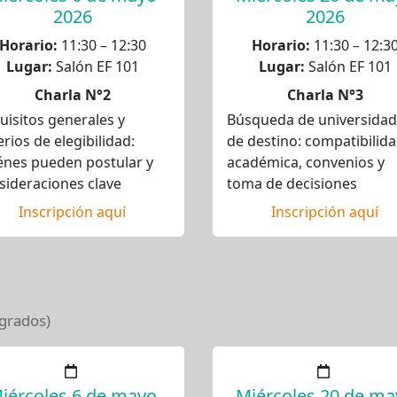
2026
2026
Horario:
11:30 – 12:30
Horario:
11:30 – 12:3
Lugar:
Salón EF 101
Lugar:
Salón EF 101
Charla N°2
Charla N°3
uisitos generales y
Búsqueda de universida
erios de elegibilidad:
de destino: compatibilid
énes pueden postular y
académica, convenios y
sideraciones clave
toma de decisiones
Inscripción aquí
Inscripción aquí
tgrados)
iércoles 6 de mayo
Miércoles 20 de ma