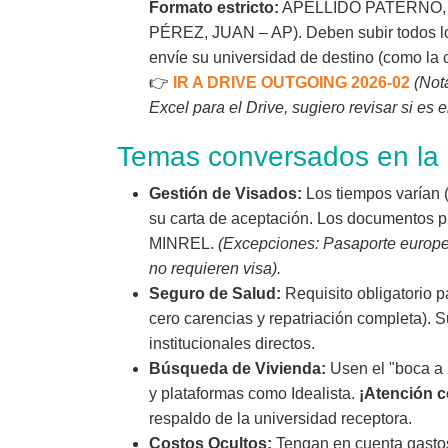
Formato estricto:
APELLIDO PATERNO, 
PÉREZ, JUAN – AP). Deben subir todos lo
envíe su universidad de destino (como la 
👉
IR A DRIVE OUTGOING 2026-02
(Not
Excel para el Drive, sugiero revisar si es e
Temas conversados en la 
Gestión de Visados:
Los tiempos varían 
su carta de aceptación. Los documentos pú
MINREL.
(Excepciones: Pasaporte europe
no requieren visa).
Seguro de Salud:
Requisito obligatorio p
cero carencias y repatriación completa). 
institucionales directos.
Búsqueda de Vivienda:
Usen el "boca a 
y plataformas como Idealista.
¡Atención c
respaldo de la universidad receptora.
Costos Ocultos:
Tengan en cuenta gastos