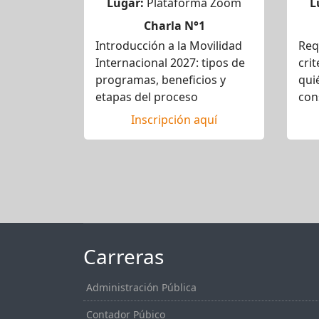
Lugar:
Plataforma Zoom
L
Charla N°1
Introducción a la Movilidad
Req
Internacional 2027: tipos de
crit
programas, beneficios y
qui
etapas del proceso
con
Inscripción aquí
Carreras
Administración Pública
Contador Púbico