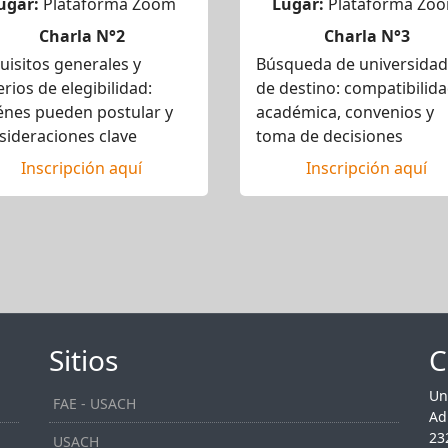
ugar:
Plataforma Zoom
Lugar:
Plataforma Zo
Charla N°2
Charla N°3
uisitos generales y
Búsqueda de universida
erios de elegibilidad:
de destino: compatibilid
énes pueden postular y
académica, convenios y
sideraciones clave
toma de decisiones
Inscripción aquí
Inscripción aquí
Sitios
C
Un
FAE - USACH
Ad
23
USACH