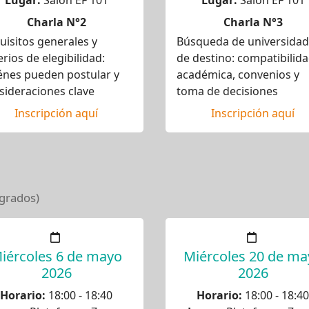
Lugar:
Salón EF 101
Lugar:
Salón EF 101
Charla N°2
Charla N°3
uisitos generales y
Búsqueda de universida
erios de elegibilidad:
de destino: compatibilid
énes pueden postular y
académica, convenios y
sideraciones clave
toma de decisiones
Inscripción aquí
Inscripción aquí
tgrados)
iércoles 6 de mayo
Miércoles 20 de ma
2026
2026
Horario:
18:00 - 18:40
Horario:
18:00 - 18:40