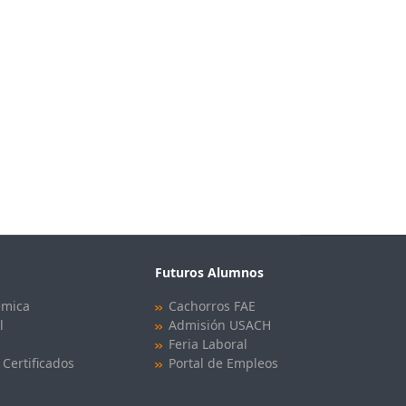
Futuros Alumnos
émica
Cachorros FAE
l
Admisión USACH
Feria Laboral
 Certificados
Portal de Empleos