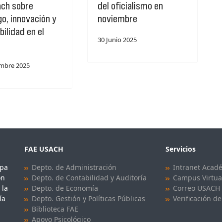
ach sobre
del oficialismo en
go, innovación y
noviembre
bilidad en el
30 Junio 2025
embre 2025
FAE USACH
Servicios
upa
Depto. de Administración
Intranet Acad
ón
Depto. de Contabilidad y Auditoría
Campus Virtua
 la
Depto. de Economía
Correo USACH
ía
Depto. Gestión y Políticas Públicas
Verificación de
Biblioteca FAE
Apoyo Psicológico