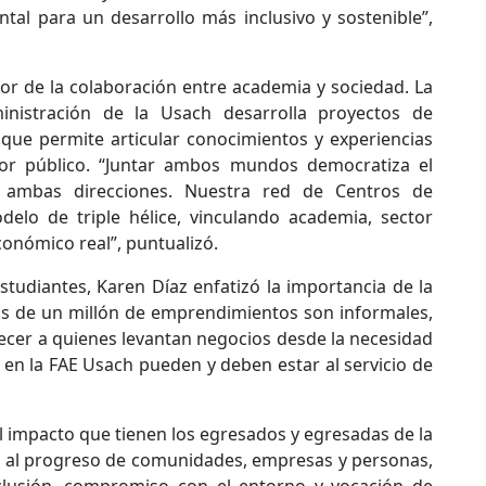
al para un desarrollo más inclusivo y sostenible”,
or de la colaboración entre academia y sociedad. La
inistración de la Usach desarrolla proyectos de
o que permite articular conocimientos y experiencias
tor público. “Juntar ambos mundos democratiza el
 ambas direcciones. Nuestra red de Centros de
elo de triple hélice, vinculando academia, sector
conómico real”, puntualizó.
studiantes, Karen Díaz enfatizó la importancia de la
ás de un millón de emprendimientos son informales,
lecer a quienes levantan negocios desde la necesidad
 en la FAE Usach pueden y deben estar al servicio de
 impacto que tienen los egresados y egresadas de la
do al progreso de comunidades, empresas y personas,
nclusión, compromiso con el entorno y vocación de