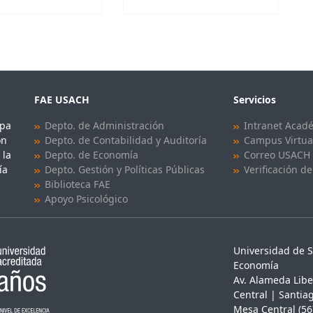
FAE USACH
Servicios
upa
Depto. de Administración
Intranet Acad
ón
Depto. de Contabilidad y Auditoría
Campus Virtua
 la
Depto. de Economía
Correo USACH
ía
Depto. Gestión y Políticas Públicas
Verificación de
Biblioteca FAE
Apoyo Psicológico
Universidad de S
Economía
Av. Alameda Libe
Central | Santiag
Mesa Central (56