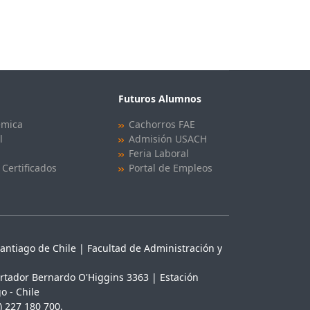
Futuros Alumnos
émica
Cachorros FAE
l
Admisión USACH
Feria Laboral
 Certificados
Portal de Empleos
antiago de Chile | Facultad de Administración y
rtador Bernardo O'Higgins 3363 | Estación
o - Chile
) 227 180 700.