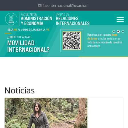
fae.internacional@usach.cl
Noticias