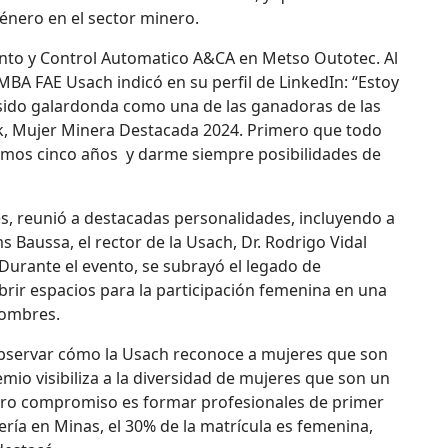
énero en el sector minero.
ento y Control Automatico A&CA en Metso Outotec. Al
 MBA FAE Usach indicó en su perfil de LinkedIn: “Estoy
sido galardonda como una de las ganadoras de las
ck, Mujer Minera Destacada 2024. Primero que todo
ltimos cinco años y darme siempre posibilidades de
s, reunió a destacadas personalidades, incluyendo a
s Baussa, el rector de la Usach, Dr. Rodrigo Vidal
. Durante el evento, se subrayó el legado de
brir espacios para la participación femenina en una
hombres.
l observar cómo la Usach reconoce a mujeres que son
mio visibiliza a la diversidad de mujeres que son un
stro compromiso es formar profesionales de primer
ría en Minas, el 30% de la matrícula es femenina,