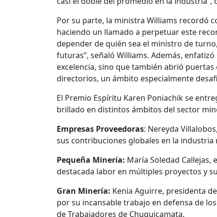
casi el doble del promedio en la industria”, 
Por su parte, la ministra Williams recordó 
haciendo un llamado a perpetuar este reco
depender de quién sea el ministro de turno
futuras”, señaló Williams. Además, enfatizó 
excelencia, sino que también abrió puertas 
directorios, un ámbito especialmente desaf
El Premio Espíritu Karen Poniachik se entr
brillado en distintos ámbitos del sector min
Empresas Proveedoras
: Nereyda Villalobos
sus contribuciones globales en la industria
Pequeña Minería:
María Soledad Callejas,
destacada labor en múltiples proyectos y su
Gran Minería:
Kenia Aguirre, presidenta de
por su incansable trabajo en defensa de lo
de Trabajadores de Chuquicamata.