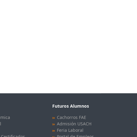
Futuros Alumnos
émica
Cachorros FAE
l
Admisión USACH
Feria Laboral
 Certificados
Portal de Empleos