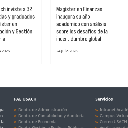
ch inviste a 32
Magíster en Finanzas
das y graduados
inaugura su año
íster en
académico con análisis
cación y Gestión
sobre los desafíos de la
ria
incertidumbre global
o 2026
24 Julio 2026
FAE USACH
Servicios
upa
Depto. de Administración
Intranet Acad
ón
Depto. de Contabilidad y Auditoría
Campus Virtua
 la
Depto. de Economía
Correo USACH
ía
Depto. Gestión y Políticas Públicas
Verificación de