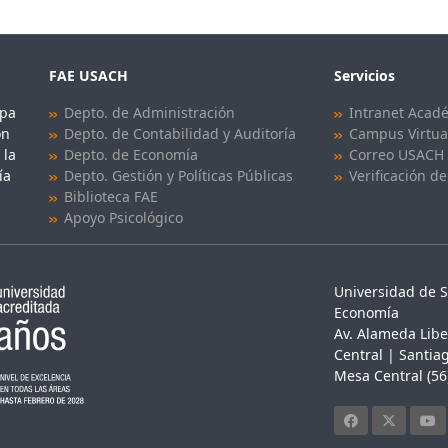
FAE USACH
Servicios
upa
Depto. de Administración
Intranet Acad
ón
Depto. de Contabilidad y Auditoría
Campus Virtua
 la
Depto. de Economía
Correo USACH
ía
Depto. Gestión y Políticas Públicas
Verificación de
Biblioteca FAE
Apoyo Psicológico
Universidad de S
Economía
Av. Alameda Libe
Central | Santiag
Mesa Central (56