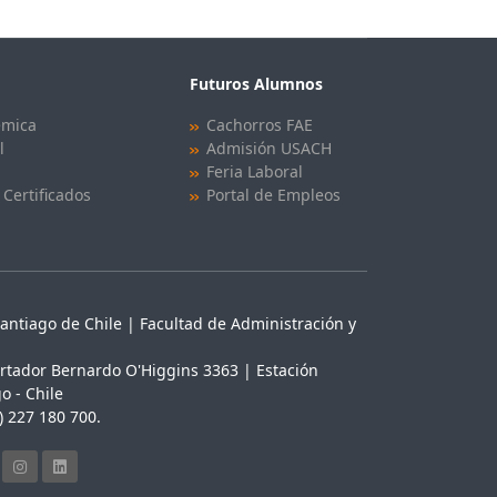
Futuros Alumnos
émica
Cachorros FAE
l
Admisión USACH
Feria Laboral
 Certificados
Portal de Empleos
antiago de Chile | Facultad de Administración y
rtador Bernardo O'Higgins 3363 | Estación
o - Chile
) 227 180 700.