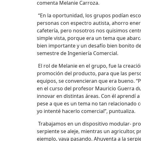
comenta Melanie Carroza.
“En la oportunidad, los grupos podían escog
personas con espectro autista, ahorro energ
cafetería, pero nosotros nos quisimos cent
simple vista, porque era un tema que abar
bien importante y un desafío bien bonito d
semestre de Ingeniería Comercial.
El rol de Melanie en el grupo, fue la creació
promoción del producto, para que las pers
equipos, se convencieran que era bueno. “P
en el curso del profesor Mauricio Guerra d
innovar en distintas áreas. Con él aprendí a
pese a que es un tema no tan relacionado c
yo intenté hacerlo comercial”, puntualiza.
Trabajamos en un dispositivo modular- pros
serpiente se aleje, mientras un agricultor,
ejemplo, vaya pasando. Ahuyenta a la serpi