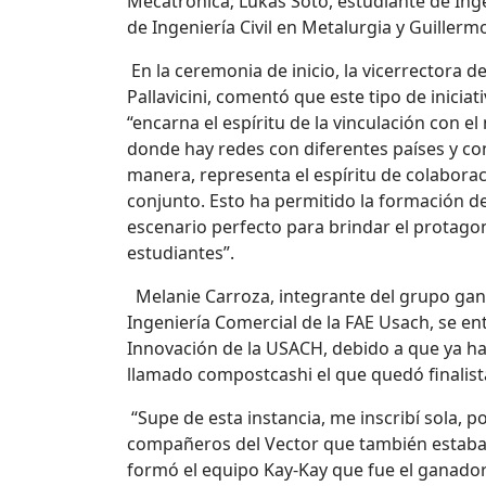
Mecatrónica; Lukas Soto, estudiante de Ing
de Ingeniería Civil en Metalurgia y Guillerm
En la ceremonia de inicio, la vicerrectora d
Pallavicini, comentó que este tipo de inicia
“encarna el espíritu de la vinculación con e
donde hay redes con diferentes países y co
manera, representa el espíritu de colaborac
conjunto. Esto ha permitido la formación de
escenario perfecto para brindar el protag
estudiantes”.
Melanie Carroza, integrante del grupo gana
Ingeniería Comercial de la FAE Usach, se e
Innovación de la USACH, debido a que ya hab
llamado compostcashi el que quedó finalista
“Supe de esta instancia, me inscribí sola, 
compañeros del Vector que también estaba
formó el equipo Kay-Kay que fue el ganador