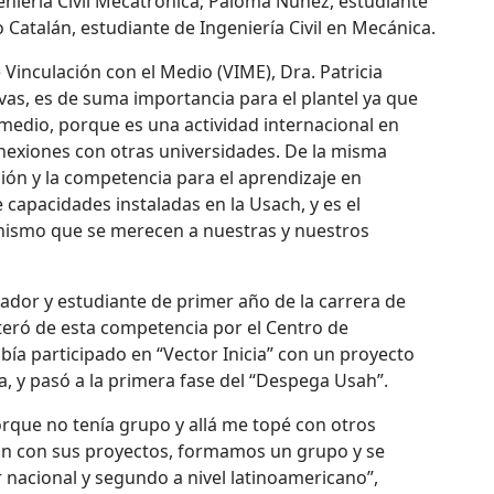
eniería Civil Mecatrónica; Paloma Núñez, estudiante
o Catalán, estudiante de Ingeniería Civil en Mecánica.
e Vinculación con el Medio (VIME), Dra. Patricia
tivas, es de suma importancia para el plantel ya que
l medio, porque es una actividad internacional en
nexiones con otras universidades. De la misma
ión y la competencia para el aprendizaje en
 capacidades instaladas en la Usach, y es el
onismo que se merecen a nuestras y nuestros
dor y estudiante de primer año de la carrera de
nteró de esta competencia por el Centro de
ía participado en “Vector Inicia” con un proyecto
, y pasó a la primera fase del “Despega Usah”.
porque no tenía grupo y allá me topé con otros
n con sus proyectos, formamos un grupo y se
 nacional y segundo a nivel latinoamericano”,