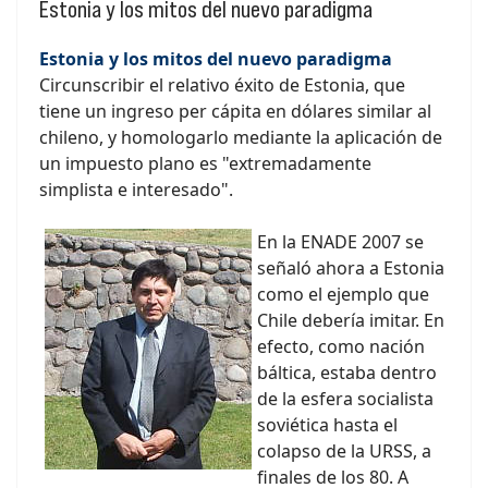
Estonia y los mitos del nuevo paradigma
Estonia y los mitos del nuevo paradigma
Circunscribir el relativo éxito de Estonia, que
tiene un ingreso per cápita en dólares similar al
chileno, y homologarlo mediante la aplicación de
un impuesto plano es "extremadamente
simplista e interesado".
En la ENADE 2007 se
señaló ahora a Estonia
como el ejemplo que
Chile debería imitar. En
efecto, como nación
báltica, estaba dentro
de la esfera socialista
soviética hasta el
colapso de la URSS, a
finales de los 80. A