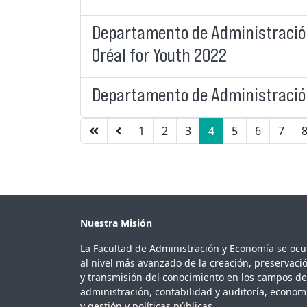
Departamento de Administración
´Oréal for Youth 2022
Departamento de Administración 
1
2
3
4
5
6
7
Nuestra Misión
La Facultad de Administración y Economía se oc
al nivel más avanzado de la creación, preservaci
y transmisión del conocimiento en los campos de
administración, contabilidad y auditoría, econom
y gestión y políticas públicas.