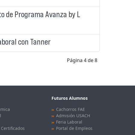
to de Programa Avanza by L
aboral con Tanner
Página 4 de 8
Futuros Alumnos
émica
Cachorros FAE
l
Admisión USACH
Feria Laboral
 Certificados
Portal de Empleos