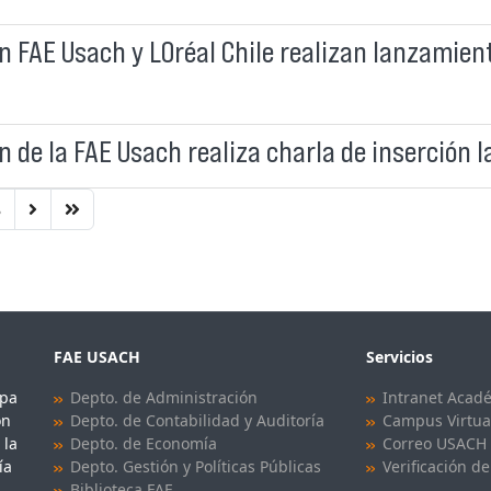
 FAE Usach y LOréal Chile realizan lanzamien
de la FAE Usach realiza charla de inserción l
8
FAE USACH
Servicios
upa
Depto. de Administración
Intranet Acad
ón
Depto. de Contabilidad y Auditoría
Campus Virtua
 la
Depto. de Economía
Correo USACH
ía
Depto. Gestión y Políticas Públicas
Verificación de
Biblioteca FAE