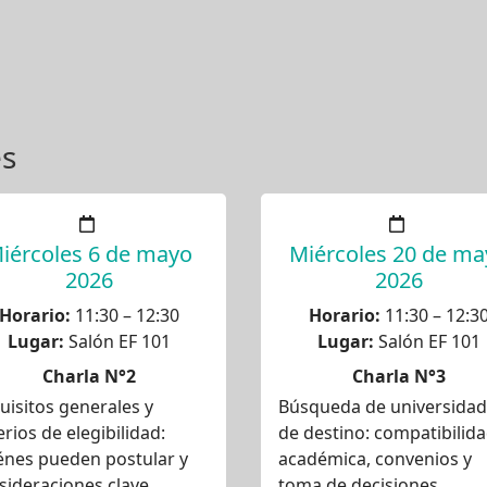
es
iércoles 6 de mayo
Miércoles 20 de ma
2026
2026
Horario:
11:30 – 12:30
Horario:
11:30 – 12:3
Lugar:
Salón EF 101
Lugar:
Salón EF 101
Charla N°2
Charla N°3
uisitos generales y
Búsqueda de universida
erios de elegibilidad:
de destino: compatibilid
énes pueden postular y
académica, convenios y
sideraciones clave
toma de decisiones