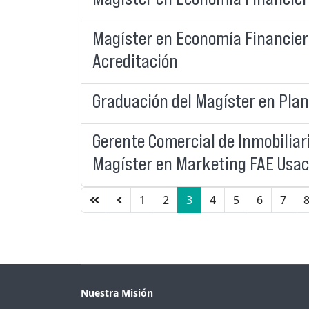
Magíster en Economía Financiera
Acreditación
Graduación del Magíster en Plani
Gerente Comercial de Inmobiliari
Magíster en Marketing FAE Usa
1
2
3
4
5
6
7
Nuestra Misión